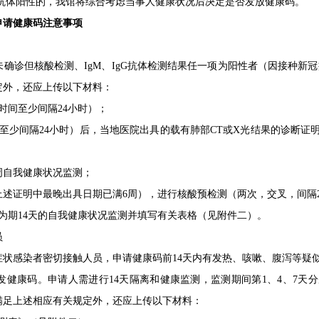
gG抗体阳性的，我馆将综合考虑当事人健康状况后决定是否发放健康码。
申请健康码注意事项
确诊但核酸检测、IgM、IgG抗体检测结果任一项为阳性者（因接种新冠疫
定外，还应上传以下材料：
时间至少间隔24小时）；
至少间隔24小时）后，当地医院出具的载有肺部CT或X光结果的诊断证
周自我健康状况监测；
上述证明中最晚出具日期已满6周），进行核酸预检测（两次，交叉，间隔
为期14天的自我健康状况监测并填写有关表格（见附件二）。
员
症状感染者密切接触人员，申请健康码前14天内有发热、咳嗽、腹泻等疑
发健康码。申请人需进行14天隔离和健康监测，监测期间第1、4、7天
满足上述相应有关规定外，还应上传以下材料：