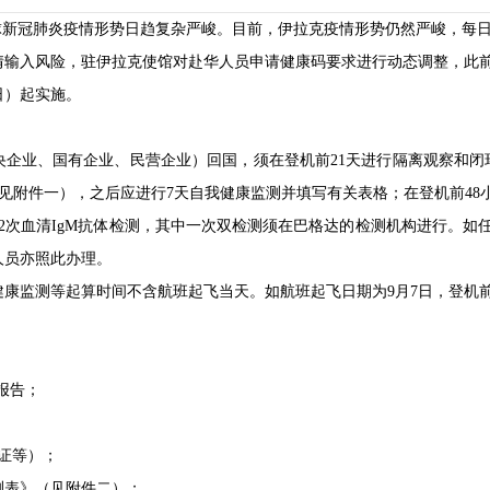
球新冠肺炎疫情形势日趋复杂严峻。目前，伊拉克疫情形势仍然严峻，每
情输入风险，驻伊拉克使馆对赴华人员申请健康码要求进行动态调整，此
周日）起实施。
央企业、国有企业、民营企业）回国，须在登机前21天进行隔离观察和闭
见附件一），之后应进行7天自我健康监测并填写有关表格；在登机前48
2次血清IgM抗体检测，其中一次双检测须在巴格达的检测机构进行。如
人员亦照此办理。
康监测等起算时间不含航班起飞当天。如航班起飞日期为9月7日，登机前第
”报告；
证等）；
测表》（见附件二）；