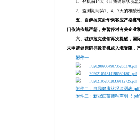
1、登机前14天《自我健康状况
2、监测期间第1、4、7天的核酸
五、自伊拉克赴华乘客应严格遵
门依法依规严惩，并暂停对有关企业
六、驻伊拉克使馆再次提醒，国
未申请健康码导致登机或入境受阻，
附件一
P020200908490735265370.pdf
P020210518141985391801.pdf
P020210528628339112725.pdf
附件二：自我健康状况监测表.pdf
附件三：新冠疫苗接种声明书.pdf