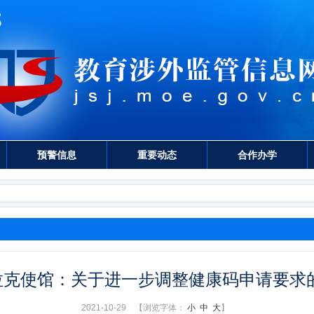
预警信息
重要动态
合作办学
拉克使馆：关于进一步调整健康码申请要求
2021-10-29 【浏览字体：
小
中
大
】