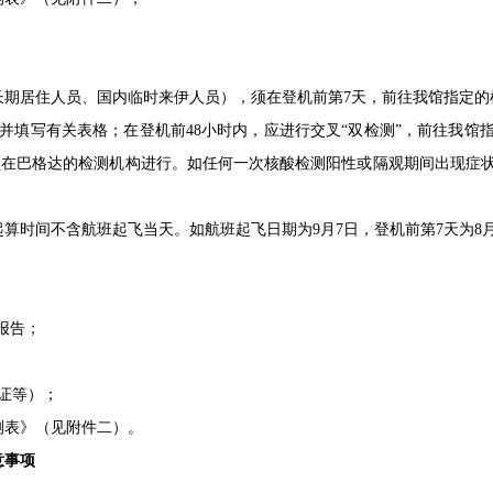
长期居住人员、国内临时来伊人员），须在登机前第7天，前往我馆指定的
并填写有关表格；在登机前48小时内，应进行交叉“双检测”，前往我馆
测须在巴格达的检测机构进行。如任何一次核酸检测阳性或隔观期间出现症
算时间不含航班起飞当天。如航班起飞日期为9月7日，登机前第7天为8月
”报告；
证等）；
测表》（见附件二）。
意事项