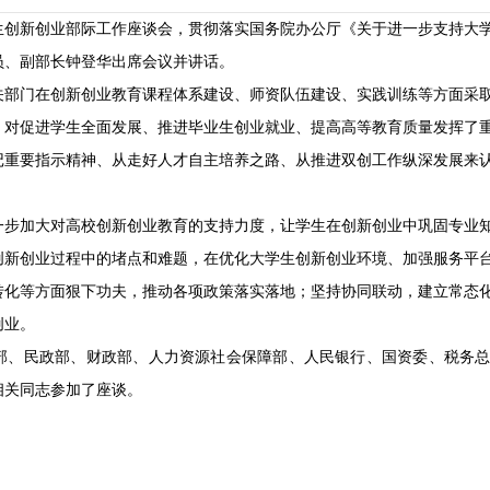
学生创新创业部际工作座谈会，贯彻落实国务院办公厅《关于进一步支持大
员、副部长钟登华出席会议并讲话。
关部门在创新创业教育课程体系建设、师资队伍建设、实践训练等方面采
，对促进学生全面发展、推进毕业生创业就业、提高高等教育质量发挥了
记重要指示精神、从走好人才自主培养之路、从推进双创工作纵深发展来
一步加大对高校创新创业教育的支持力度，让学生在创新创业中巩固专业
创新创业过程中的堵点和难题，在优化大学生创新创业环境、加强服务平
转化等方面狠下功夫，推动各项政策落实落地；坚持协同联动，建立常态
创业。
部、民政部、财政部、人力资源社会保障部、人民银行、国资委、税务
相关同志参加了座谈。