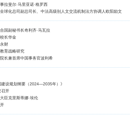
干事拉斐尔·马里亚诺·格罗西
务部全球化总司副总司长、中法高级别人文交流机制法方协调人欧阳励文
联合国副秘书长奇利齐·马瓦拉
学校长华金
陈永财
强教育战略研究
休院长兼首席中国事务官波利希
建设规划纲要（2024—2035年）》
议召开
学大臣克里斯蒂娜·埃伦
召开