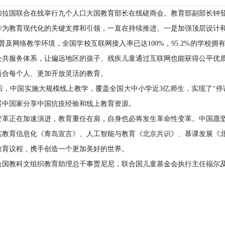
孟加拉国联合在线举行九个人口大国教育部长在线磋商会。教育部副部长钟
作为教育现代化的关键支撑和引领，一直在持续推进。一是加强顶层设计
普及网络教学环境，全国学校互联网接入率已达100%，95.2%的学校
公共服务体系，让偏远地区的孩子、残疾儿童通过互联网也能获得公平优
适合每个人、更加开放灵活的教育。
后，中国实施大规模线上教学，覆盖全国大中小学近3亿师生，实现了“停
展中国家分享中国抗疫经验和线上教育资源。
变革正在加速演进，教育重任在肩，自身也必将发生革命性变革。中国愿
实教育信息化《青岛宣言》、人工智能与教育《北京共识》、慕课发展《
年教育议程，携手创造一个更加美好的世界。
合国教科文组织教育助理总干事贾尼尼，联合国儿童基金会执行主任福尔及