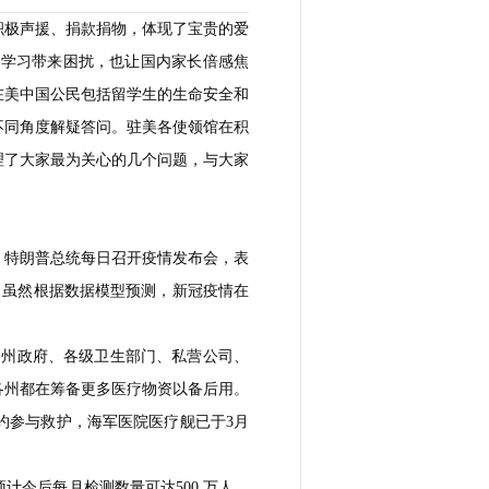
积极声援、捐款捐物，体现了宝贵的爱
和学习带来困扰，也让国内家长倍感焦
在美中国公民包括留学生的生命安全和
不同角度解疑答问。驻美各使领馆在积
理了大家最为关心的几个问题，与大家
势。特朗普总统每日召开疫情发布会，表
，虽然根据数据模型预测，新冠疫情在
和各州政府、各级卫生部门、私营公司、
各州都在筹备更多医疗物资以备后用。
纽约参与救护，海军医院医疗舰已于3月
今后每月检测数量可达500 万人。