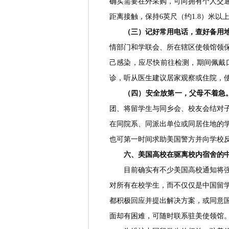
确实需要在外采购，可向拥有个人交
距离接触，保持6英尺（约1.8）米
（三）记好常用电话，查好备用
情部门和学联会、所在辖区使领馆领
己感染，应尽快前往检测，期间佩戴
诊，听从医生建议居家观察或住院，
（四）安全放第一，父母不着急
团、将留学生与同乡会、校友会结对
在同院系、同派出单位或同居住地的
也可第一时间求助美国警方并向学校
六、美国高校在驱离校内宿舍的
目前确实有不少美国高校通知将
对所有在校学生，而不仅仅是中国留
都积极回应并提出解决方案，或同意
面却有困难，可随时联系驻美使领馆