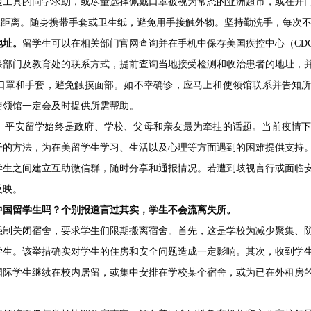
通工具的同学求助，或尽量选择佩戴口罩被视为常态的亚洲超市，或在开
以上距离。随身携带手套或卫生纸，避免用手接触外物。坚持勤洗手，每次不
地址。
留学生可以在相关部门官网查询并在手机中保存美国疾控中心（CD
保部门及教育处的联系方式，提前查询当地接受检测和收治患者的地址，
口罩和手套，避免触摸面部。如不幸确诊，应马上和使领馆联系并告知
使领馆一定会及时提供所需帮助。
。
平安留学始终是政府、学校、父母和亲友最为牵挂的话题。当前疫情
子的方法，为在美留学生学习、生活以及心理等方面遇到的困难提供支持
学生之间建立互助微信群，随时分享和通报情况。若遭到歧视言行或面临
反映。
中国留学生吗？个别报道言过其实，学生不会流离失所。
强制关闭宿舍，要求学生们限期搬离宿舍。首先，这是学校为减少聚集、
学生。该举措确实对学生的住房和安全问题造成一定影响。其次，收到学
国际学生继续在校内居留，或集中安排在学校某个宿舍，或为已在外租房
。