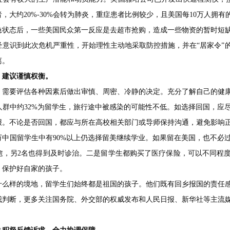
大约20%-30%会转为肺炎，重症患者比例较少，且美国每10万人拥有
急状态后，一些美国民众第一反应是去超市抢购，造成一些物资的暂时短
经意识到此次危机严重性，开始理性主动地采取防控措施，并在“居家令”
离。
，建议谨慎权衡。
，需要评估各种因素后做出审慎、周密、冷静的决定。充分了解自己的健
人群中约32%为留学生，旅行途中被感染的可能性不低。如选择回国，应
报。不论是否回国，都应与所在高校相关部门或导师保持沟通，避免影响
多万中国留学生中有90%以上仍选择留美继续学业。如果留在美国，也不必
治愈，另2名也得到及时诊治。二是留学生都购买了医疗保险，可以不同程
，保护好自家的孩子。
什么样的境地，留学生们始终都是祖国的孩子。他们既有回乡报国的责任
我判断，更多关注国务院、外交部的权威发布和人民日报、新华社等主流