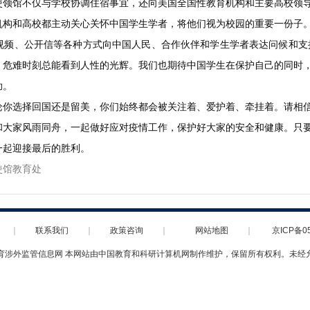
使领馆不仅与学校协调住宿事宜，还向美国全国性教育机构和主要高校领
机构和高校都主动关心关怀中国学生学者，将他们视为校园的重要一份子
视频、公开信等各种方式向中国人民、合作伙伴和学生学者表达问候和支持
。危难时刻总能看到人性的光辉。我们也期待中国学生在保护自己的同时
助。
论你选择回国还是留美，你们始终都会被关注着、爱护着、牵挂着。请相
和大家风雨同舟，一起做好应对疫情工作，保护好大家的安全和健康。只
一起迎接最后的胜利。
使馆教育处
｜
联系我们
｜
政策咨询
｜
网站地图
｜
京ICP备0
育涉外监管信息网 本网站由中国教育和科研计算机网制作维护，保留所有权利。未经
京公网安备 11010802021196号
网站标识码：BM05000005