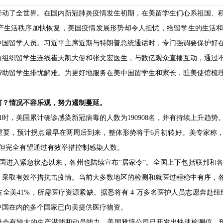
牵动了全世界。在国内新冠肺炎疫情发生初期，在美留学生们心系祖国、
产生活秩序加快恢复，美国疫情发展形势却令人担忧，给留学生的生活
中国留学人员。习近平主席近期与特朗普总统通话时，专门强调要保护好
台组织留学生连线崔天凯大使和张文宏医生，与数亿观众直播互动，通过
帮助留学生排忧解难。为更好地服务在美中国留学生和家长，驻美使馆梳
何？情况不容乐观，努力遏制蔓延。
11时，美国累计确诊感染新冠病毒的人数为190908名，并有持续上升趋
关重要，预计拐点最早在两周后到来，整体形势将于6月初转好。美专家称
，但完全有望通过有效举措控制感染人数。
 日美国进入紧急状态以来，各州也陆续宣布“居家令”。全国上下包括联邦
，采取有效举措抗击疫情。当前大多数地区的检测和就医过程稳中有序，
全美41%，所需医疗资源紧缺。据悉将有 4 万多名医护人员志愿奔赴
中国在内的多个国家已向美提供医疗物资。
社会有较大的生产潜能和动员能力。美国雅培公司已开发出快速检测仪，预计