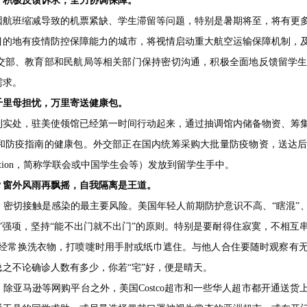
？积极反馈诉求，全力协调保障。
因航班缩减导致的机票紧缺、学生滞留等问题，特别是暑期将至，将有更
目的地有疫情防控保障能力的城市，将视情启动重大航空运输保障机制，
交部、教育部和民航局等相关部门保持密切沟通，积极全面地反馈留学
需求。
千里母担忧，万里寄送健康包。
到实处，驻美使领馆已经第一时间行动起来，通过抽调馆内储备物资、筹
和防疫指南的健康包。外交部正在国内统筹采购大批量防疫物资，送达
lars Association，简称学联会或中国学生会等）发放到留学生手中。
？窗外风雨再飘摇，自我隔离是王道。
！
密切接触是感染的最主要风险。美国年轻人前期防护意识不高、“瞎混”
”强项，坚持“能不出门就不出门”的原则。特别是要耐得住寂寞，不相互
生，经常换洗衣物，打喷嚏时用手肘或纸巾遮住。与他人合住要随时观察有
之不论确诊人数有多少，你若“宅”好，便是晴天。
。
除亚马逊等网购平台之外，美国Costco超市和一些华人超市都开通送