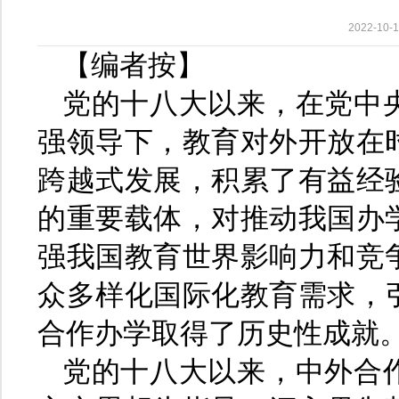
2022-1
【编者按】
党的十八大以来，在党中
强领导下，教育对外开放在
跨越式发展，积累了有益经
的重要载体，对推动我国办
强我国教育世界影响力和竞
众多样化国际化教育需求，
合作办学取得了历史性成就
党的十八大以来，中外合