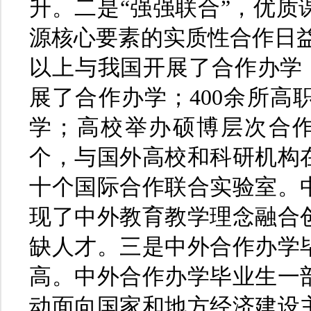
升。二是“强强联合”，优
源核心要素的实质性合作日益
以上与我国开展了合作办学；
展了合作办学；400余所
学；高校举办硕博层次合作
个，与国外高校和科研机构
十个国际合作联合实验室。
现了中外教育教学理念融合
缺人才。三是中外合作办学
高。中外合作办学毕业生一
动面向国家和地方经济建设