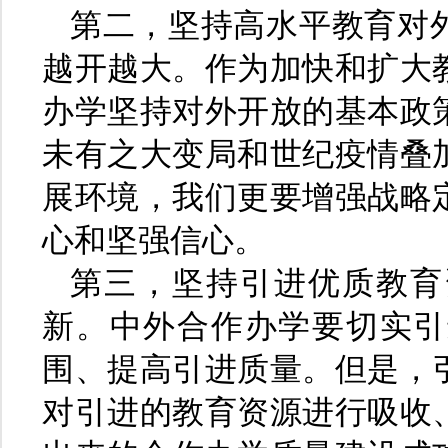
第二，坚持高水平教育对
越开越大。作为加快和扩大
办学坚持对外开放的基本政
未有之大变局和世纪疫情叠
展环境，我们更要增强战略
心和坚强信心。
第三，坚持引进优质教育
新。中外合作办学要切实引
围、提高引进质量。但是，
对引进的教育资源进行吸收