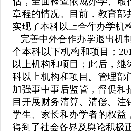
估，全面检查依规办学、履
章程的情况。目前，教育部
实现了本科以上合作办学机
完善中外合作办学退出机制。
个本科以下机构和项目；20
以上机构和项目；此后，继
科以上机构和项目。管理部
加强事中事后监管，督促和
目开展财务清算、清偿、注
学生、家长和办学者的权益
得到了社会各界及舆论积极