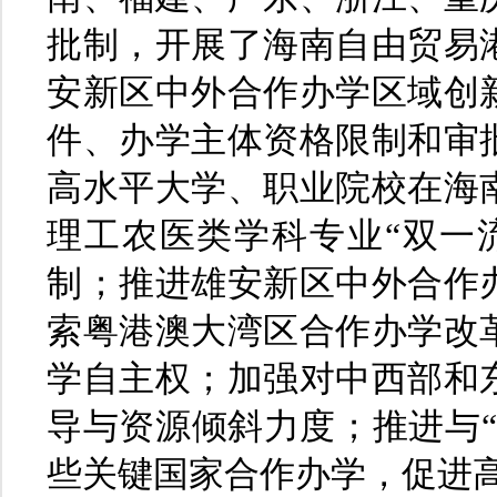
批制，开展了海南自由贸易
安新区中外合作办学区域创
件、办学主体资格限制和审
高水平大学、职业院校在海
理工农医类学科专业“双一
制；推进雄安新区中外合作
索粤港澳大湾区合作办学改
学自主权；加强对中西部和
导与资源倾斜力度；推进与
些关键国家合作办学，促进高