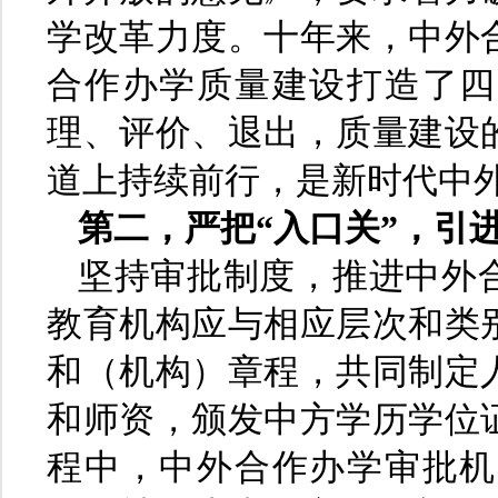
学改革力度。十年来，中外
合作办学质量建设打造了四
理、评价、退出，质量建设
道上持续前行，是新时代中
第二，严把“入口关”，引
坚持审批制度，推进中外
教育机构应与相应层次和类
和（机构）章程，共同制定
和师资，颁发中方学历学位
程中，中外合作办学审批机