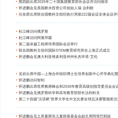
熊四皓出席2025年二十国集团教育部长会议并访问南非
怀进鹏会见美国桥水投资公司创始人瑞·达利欧
任友群出席联合国教科文组织执行局第222届会议全体会议并
杜江峰访问俄罗斯
杜江峰访问阿塞拜疆
第二届卓越工程师培养国际会议举行
联合国教科文组织国际STEM教育研究所在上海正式成立
怀进鹏会见澳大利亚维多利亚州州长杰辛塔·艾伦
吴岩出席中国—上海合作组织博士生培养创新中心开学典礼
怀进鹏访问智利
怀进鹏出席世界教师峰会和2030年教育高级别指导委员会会
怀进鹏会见俄罗斯科学和高等教育部部长法利科夫
第二十四届“汉语桥”世界大学生中文比赛全球总决赛暨颁奖仪
怀进鹏会见土库曼斯坦儿童慈善基金会副主席阿塔巴耶娃