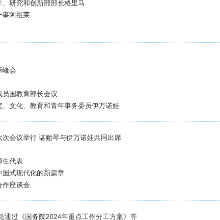
年、研究和创新部部长格里马
干事阿祖莱
际峰会
成员国教育部长会议
究、文化、教育和青年事务委员伊万诺娃
六次会议举行 谌贻琴与伊万诺娃共同出席
师生代表
中国式现代化的新篇章
合作座谈会
论通过《国务院2024年重点工作分工方案》等